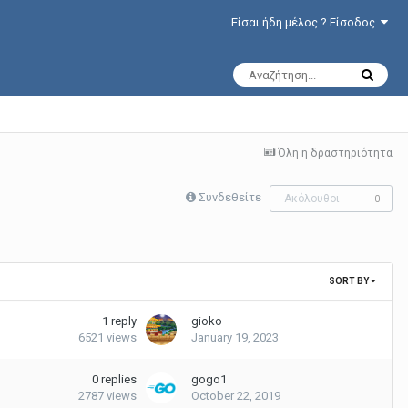
Είσαι ήδη μέλος ? Είσοδος
Όλη η δραστηριότητα
Συνδεθείτε
Ακόλουθοι
0
SORT BY
1
reply
gioko
6521
views
January 19, 2023
0
replies
gogo1
2787
views
October 22, 2019