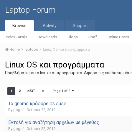
Laptop Forum
Browse
Activity
Support
index - arxiki
Downloads
Blogs
Staff
Online Users
Home
laptops
Linux OS και προγράμματα
Linux OS και προγράμματα
Προβλήματα με το linux και προγράμματα. Αφορά τις εκδόσεις ubuntu
Page 1 of 2
1
2
NEXT
Το gnome κράσαρε σε suse
By
gogo1
,
October 22, 2019
Εντολή για αναζήτηση αρχείων με μέγεθος
By
gogo1
,
October 22, 2019