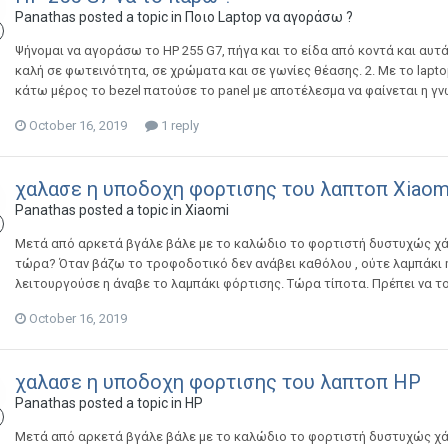
Panathas
posted a topic in
Ποιο Laptop να αγοράσω ?
Ψήνομαι να αγοράσω το HP 255 G7, πήγα και το είδα από κοντά και αυτά
καλή σε φωτεινότητα, σε χρώματα και σε γωνίες θέασης. 2. Με το lapt
κάτω μέρος το bezel πατούσε το panel με αποτέλεσμα να φαίνεται η γν
October 16, 2019
1 reply
χαλασε η υποδοχη φορτισης του λαπτοπ Xiaom
Panathas
posted a topic in
Xiaomi
Μετά από αρκετά βγάλε βάλε με το καλώδιο το φορτιστή δυστυχώς χά
τώρα? Όταν βάζω το τροφοδοτικό δεν ανάβει καθόλου , ούτε λαμπάκι η
λειτουργούσε η άναβε το λαμπάκι φόρτισης. Τώρα τίποτα. Πρέπει να τ
October 16, 2019
χαλασε η υποδοχη φορτισης του λαπτοπ HP
Panathas
posted a topic in
HP
Μετά από αρκετά βγάλε βάλε με το καλώδιο το φορτιστή δυστυχώς χά