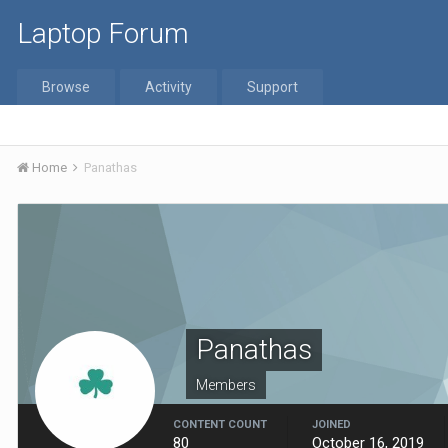
Laptop Forum
Browse
Activity
Support
Home
Panathas
Panathas
Members
CONTENT COUNT
JOINED
80
October 16, 2019