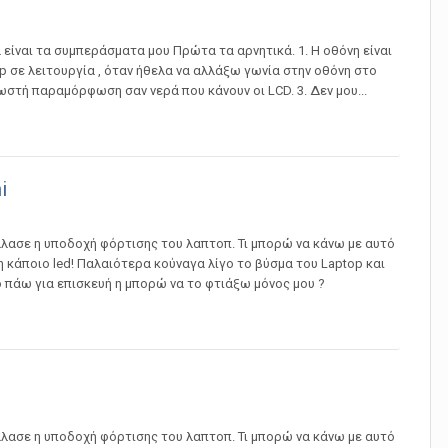
 είναι τα συμπεράσματα μου Πρώτα τα αρνητικά. 1. Η οθόνη είναι
op σε λειτουργία , όταν ήθελα να αλλάξω γωνία στην οθόνη στο
ωστή παραμόρφωση σαν νερά που κάνουν οι LCD. 3. Δεν μου...
i
λασε η υποδοχή φόρτισης του λαπτοπ. Τι μπορώ να κάνω με αυτό
 κάποιο led! Παλαιότερα κούναγα λίγο το βύσμα του Laptop και
ο πάω για επισκευή η μπορώ να το φτιάξω μόνος μου ?
λασε η υποδοχή φόρτισης του λαπτοπ. Τι μπορώ να κάνω με αυτό