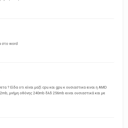
να στο word
ν
τα ? Είδα οτι είναι μαζί cpu και gpu κ ουσιαστικα ειναι η AMD
mb, μνήμη οθόνης 240mb δλδ 256mb ειναι ουσιαστικά και με