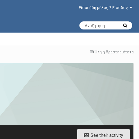
Είσαι ήδη μέλος ? Είσοδος
Όλη η δραστηριότητα
See their activity