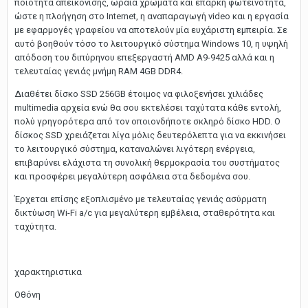
ποιότητα απεικόνισης, ωραία χρώματα και επαρκή φωτεινότητα,
ώστε η πλοήγηση στο Internet, η αναπαραγωγή video και η εργασία
με εφαρμογές γραφείου να αποτελούν μία ευχάριστη εμπειρία. Σε
αυτό βοηθούν τόσο το λειτουργικό σύστημα Windows 10, η υψηλή
απόδοση του διπύρηνου επεξεργαστή AMD A9-9425 αλλά και η
τελευταίας γενιάς μνήμη RAM 4GB DDR4.
Διαθέτει δίσκο SSD 256GB έτοιμος να φιλοξενήσει χιλιάδες
multimedia αρχεία ενώ θα σου εκτελέσει ταχύτατα κάθε εντολή,
πολύ γρηγορότερα από τον οποιονδήποτε σκληρό δίσκο HDD. Ο
δίσκος SSD χρειάζεται λίγα μόλις δευτερόλεπτα για να εκκινήσει
το λειτουργικό σύστημα, καταναλώνει λιγότερη ενέργεια,
επιβαρύνει ελάχιστα τη συνολική θερμοκρασία του συστήματος
και προσφέρει μεγαλύτερη ασφάλεια στα δεδομένα σου.
Έρχεται επίσης εξοπλισμένο με τελευταίας γενιάς ασύρματη
δικτύωση Wi-Fi a/c για μεγαλύτερη εμβέλεια, σταθερότητα και
ταχύτητα.
χαρακτηριστικα
Οθόνη