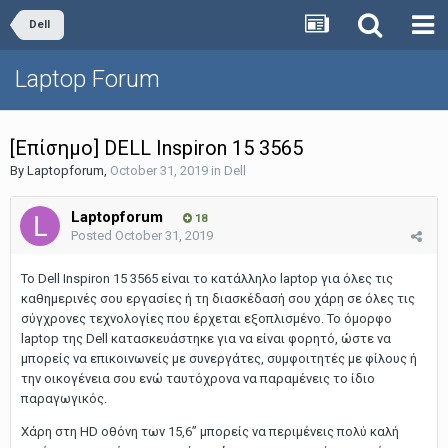
Dell
Laptop Forum
[Επίσημο] DELL Inspiron 15 3565
By
Laptopforum
,
October 31, 2019
in
Dell
Laptopforum
18
Posted
October 31, 2019
Το Dell Inspiron 15 3565 είναι το κατάλληλο laptop για όλες τις
καθημερινές σου εργασίες ή τη διασκέδασή σου χάρη σε όλες τις
σύγχρονες τεχνολογίες που έρχεται εξοπλισμένο. Το όμορφο
laptop της Dell κατασκευάστηκε για να είναι φορητό, ώστε να
μπορείς να επικοινωνείς με συνεργάτες, συμφοιτητές με φίλους ή
την οικογένεια σου ενώ ταυτόχρονα να παραμένεις το ίδιο
παραγωγικός.
Χάρη στη HD οθόνη των 15,6” μπορείς να περιμένεις πολύ καλή