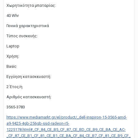
Χωρητικότητα μπαταρίας:
40 Whr
Γενικά χαρακτηριστικά
Τύπος συσκευής:
Laptop
Χρήση:
Basic
Εγγύηση κατασκευαστή:
2 Έτος/η
Αριθμός κατασκευαστή:
3565-3783
https://www.mediamarkt.gr/el/product/_dell-inspiron-15-3565-amd-
a9-9425-4gb-256gb-ssd-radeon-r5-
1225178.html#_CF_84_CE_B5_CF_87_CE_BD_CE_B9_CE_BA_CE_AC-
_CF_87_CE_B1_CF_81_CE_B1_CE_BA_CF_84_CE_B7_CF_81_CE_B9_CF_