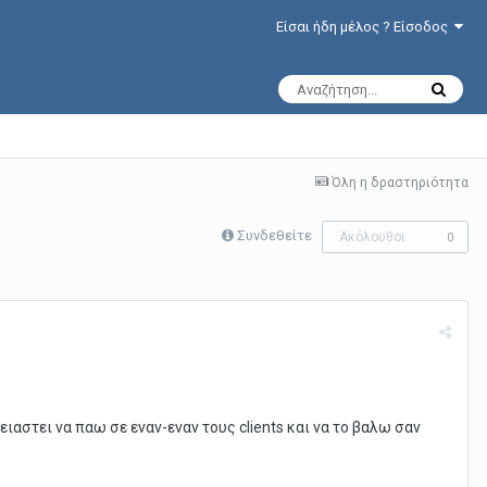
Είσαι ήδη μέλος ? Είσοδος
Όλη η δραστηριότητα
Συνδεθείτε
Ακόλουθοι
0
ρειαστει να παω σε εναν-εναν τους clients και να το βαλω σαν