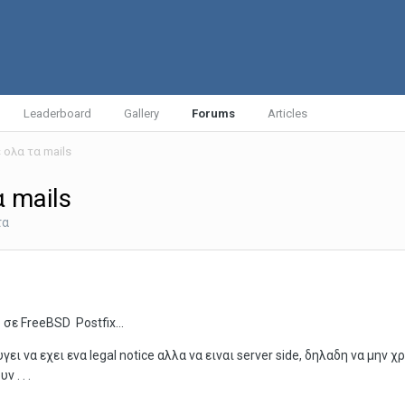
Leaderboard
Gallery
Forums
Articles
ε ολα τα mails
α mails
τα
 σε FreeBSD Postfix...
ι να εχει ενα legal notice αλλα να ειναι server side, δηλαδη να μην χ
 . . .