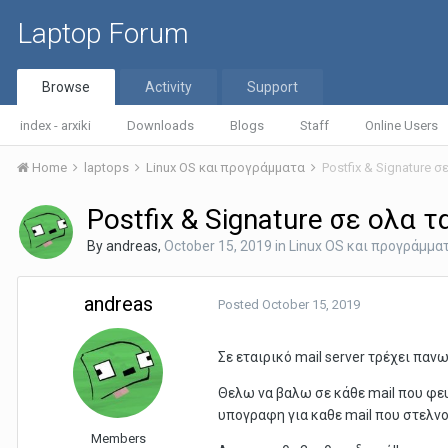
Laptop Forum
Browse
Activity
Support
index - arxiki
Downloads
Blogs
Staff
Online Users
Home
laptops
Linux OS και προγράμματα
Postfix & Signature σ
Postfix & Signature σε ολα τ
By
andreas
,
October 15, 2019
in
Linux OS και προγράμμα
andreas
Posted
October 15, 2019
Σε εταιρικό mail server τρέχει πανω
Θελω να βαλω σε κάθε mail που φευγε
υπογραφη για καθε mail που στελνουν
Members